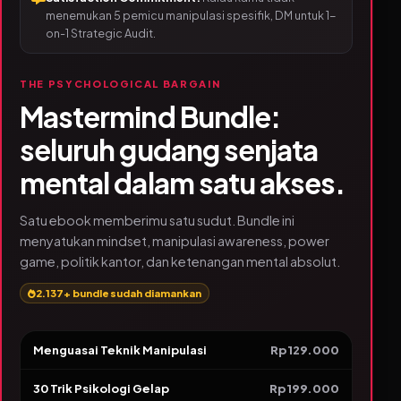
menemukan 5 pemicu manipulasi spesifik, DM untuk 1-
on-1 Strategic Audit.
THE PSYCHOLOGICAL BARGAIN
Mastermind Bundle:
seluruh gudang senjata
mental dalam satu akses.
Satu ebook memberimu satu sudut. Bundle ini
menyatukan mindset, manipulasi awareness, power
game, politik kantor, dan ketenangan mental absolut.
2.137+ bundle sudah diamankan
Menguasai Teknik Manipulasi
Rp129.000
30 Trik Psikologi Gelap
Rp199.000