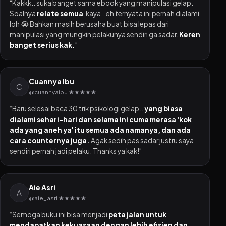
“Kakkk.. suka banget sama ebook yang manipulasi gelap.
Soalnya
relate semua
, kaya.. eh ternyata ini pernah dialami
loh 😭 Bahkan masih berusaha buat bisa lepas dari
manipulasi yang mungkin pelakunya sendiri ga sadar.
Keren
banget serius kak.
”
Cuannya Ibu
C
@cuannyaibu ★★★★★
“Baru selesai baca 30 trik psikologi gelap..
yang biasa
dialami sehari-hari dan selama ini cuma merasa 'kok
ada yang aneh ya' itu semua ada namanya, dan ada
cara counternya juga.
Agak sedih pas sadar justru saya
sendiri pernah jadi pelaku. Thanks ya kak!”
Aie Asri
A
@aie_asri ★★★★★
“Semoga buku ini bisa menjadi
peta jalan untuk
mendapatkan kekuasaan dengan lebih efisien dan