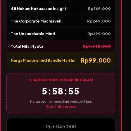
48 Hukum Kekuasaan Insight
Rp169.000
The Corporate Machiavelli
Rp249.000
The Untouchable Mind
Rp299.000
Total Nilai Nyata
Rp1.045.000
Rp99.000
Harga Mastermind Bundle Hari Ini
⚠️ HARGA PROMO BERAKHIR DALAM
5:58:54
Harga promo mengikuti periode iklan.
Sisa:
7
slot promo
Rp 1.045.000