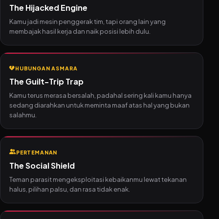
The Hijacked Engine
Kamu jadi mesin penggerak tim, tapi orang lain yang
membajak hasil kerja dan naik posisi lebih dulu.
HUBUNGAN ASMARA
The Guilt-Trip Trap
Kamu terus merasa bersalah, padahal sering kali kamu hanya
sedang diarahkan untuk meminta maaf atas hal yang bukan
salahmu.
PERTEMANAN
The Social Shield
Teman parasit mengeksploitasi kebaikanmu lewat tekanan
halus, pilihan palsu, dan rasa tidak enak.