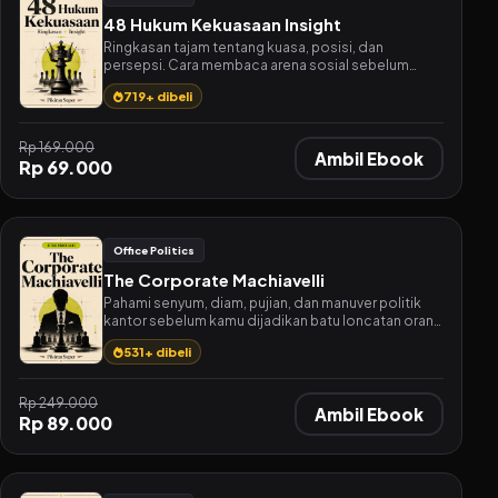
48 Hukum Kekuasaan Insight
Ringkasan tajam tentang kuasa, posisi, dan
persepsi. Cara membaca arena sosial sebelum
kamu melangkah.
719+ dibeli
Rp 169.000
Ambil Ebook
Rp 69.000
Office Politics
The Corporate Machiavelli
Pahami senyum, diam, pujian, dan manuver politik
kantor sebelum kamu dijadikan batu loncatan orang
lain.
531+ dibeli
Rp 249.000
Ambil Ebook
Rp 89.000