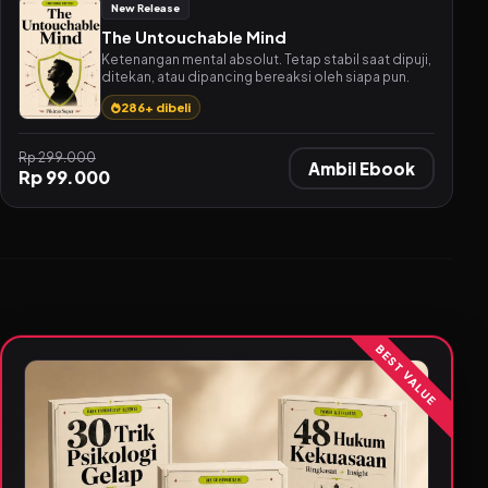
New Release
The Untouchable Mind
Ketenangan mental absolut. Tetap stabil saat dipuji,
ditekan, atau dipancing bereaksi oleh siapa pun.
286+ dibeli
Rp 299.000
Ambil Ebook
Rp 99.000