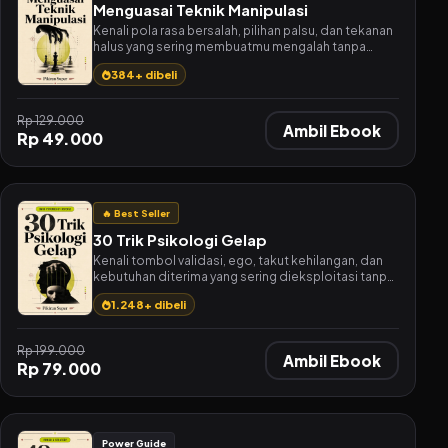
Menguasai Teknik Manipulasi
Kenali pola rasa bersalah, pilihan palsu, dan tekanan
halus yang sering membuatmu mengalah tanpa
sadar.
384+ dibeli
Rp 129.000
Ambil Ebook
Rp 49.000
🔥 Best Seller
30 Trik Psikologi Gelap
Kenali tombol validasi, ego, takut kehilangan, dan
kebutuhan diterima yang sering dieksploitasi tanpa
kamu sadari.
1.248+ dibeli
Rp 199.000
Ambil Ebook
Rp 79.000
Power Guide