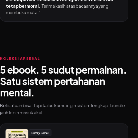
tetap bermoral.
Terima kasih atas bacaannya yang
membuka mata.”
KOLEKSI ARSENAL
5 ebook. 5 sudut permainan.
Satu sistem pertahanan
mental.
Beli satuan bisa. Tapi kalau kamu ingin sistem lengkap, bundle
jauh lebih masuk akal.
Entry Level