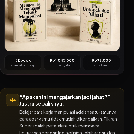
5 Ebook
Rp1.045.000
Rp99.000
arsenal lengkap
nilai nyata
harga hari ini
“Apakah ini mengajarkan jadi jahat?”
Justru sebaliknya.
Belajar cara kerja manipulasi adalah satu-satunya
cara agar kamu tidak mudah dikendalikan. Pikiran
Super adalah peta jalan untuk membaca
kekuasaan dengan lebih efisien, lebih sadar, dan