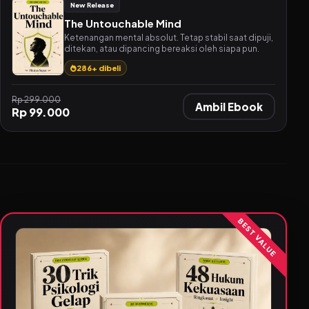
New Release
The Untouchable Mind
Ketenangan mental absolut. Tetap stabil saat dipuji,
ditekan, atau dipancing bereaksi oleh siapa pun.
286+ dibeli
Rp 299.000
Ambil Ebook
Rp 99.000