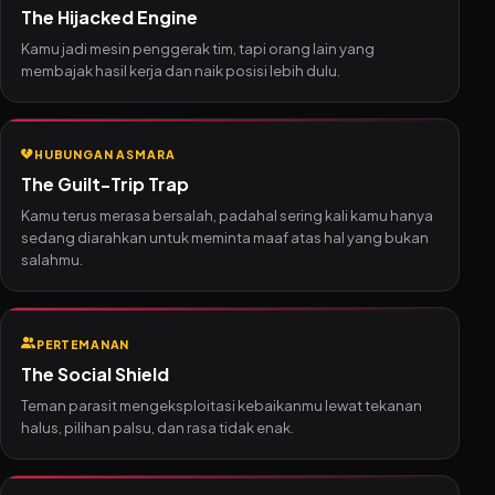
The Hijacked Engine
Kamu jadi mesin penggerak tim, tapi orang lain yang
membajak hasil kerja dan naik posisi lebih dulu.
HUBUNGAN ASMARA
The Guilt-Trip Trap
Kamu terus merasa bersalah, padahal sering kali kamu hanya
sedang diarahkan untuk meminta maaf atas hal yang bukan
salahmu.
PERTEMANAN
The Social Shield
Teman parasit mengeksploitasi kebaikanmu lewat tekanan
halus, pilihan palsu, dan rasa tidak enak.