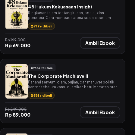
48 Hukum Kekuasaan Insight
Ringkasan tajam tentang kuasa, posisi, dan
persepsi. Cara membaca arena sosial sebelum
kamu melangkah.
719+ dibeli
Rp 169.000
Ambil Ebook
Rp 69.000
Office Politics
The Corporate Machiavelli
Pahami senyum, diam, pujian, dan manuver politik
kantor sebelum kamu dijadikan batu loncatan orang
lain.
531+ dibeli
Rp 249.000
Ambil Ebook
Rp 89.000