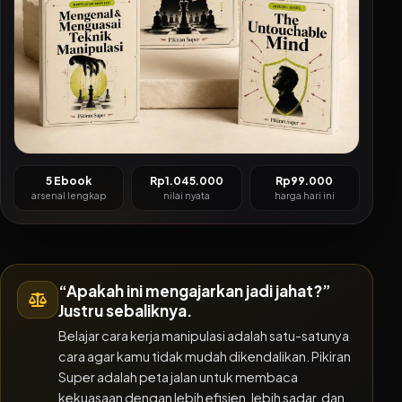
5 Ebook
Rp1.045.000
Rp99.000
arsenal lengkap
nilai nyata
harga hari ini
“Apakah ini mengajarkan jadi jahat?”
Justru sebaliknya.
Belajar cara kerja manipulasi adalah satu-satunya
cara agar kamu tidak mudah dikendalikan. Pikiran
Super adalah peta jalan untuk membaca
kekuasaan dengan lebih efisien, lebih sadar, dan