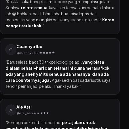
“Kakkk.. suka banget sama ebook yang manipulasi gelap.
Soalnya
relate semua
, kaya.. eh ternyata ini pernah dialami
loh 😭 Bahkan masih berusaha buat bisa lepas dari
manipulasi yang mungkin pelakunya sendiri ga sadar.
Keren
banget serius kak.
”
Cuannya Ibu
C
@cuannyaibu ★★★★★
“Baru selesai baca 30 trik psikologi gelap..
yang biasa
dialami sehari-hari dan selama ini cuma merasa 'kok
ada yang aneh ya' itu semua ada namanya, dan ada
cara counternya juga.
Agak sedih pas sadar justru saya
sendiri pernah jadi pelaku. Thanks ya kak!”
Aie Asri
A
@aie_asri ★★★★★
“Semoga buku ini bisa menjadi
peta jalan untuk
mendapatkan kekuasaan dengan lebih efisien dan