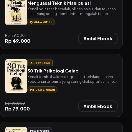
Menguasai Teknik Manipulasi
Kenali pola rasa bersalah, pilihan palsu, dan tekanan
halus yang sering membuatmu mengalah tanpa
sadar.
384+ dibeli
Rp 129.000
Ambil Ebook
Rp 49.000
🔥 Best Seller
30 Trik Psikologi Gelap
Kenali tombol validasi, ego, takut kehilangan, dan
kebutuhan diterima yang sering dieksploitasi tanpa
kamu sadari.
1.248+ dibeli
Rp 199.000
Ambil Ebook
Rp 79.000
Power Guide