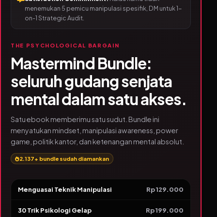
menemukan 5 pemicu manipulasi spesifik, DM untuk 1-
on-1 Strategic Audit.
THE PSYCHOLOGICAL BARGAIN
Mastermind Bundle:
seluruh gudang senjata
mental dalam satu akses.
Satu ebook memberimu satu sudut. Bundle ini
menyatukan mindset, manipulasi awareness, power
game, politik kantor, dan ketenangan mental absolut.
2.137+ bundle sudah diamankan
Menguasai Teknik Manipulasi
Rp129.000
30 Trik Psikologi Gelap
Rp199.000